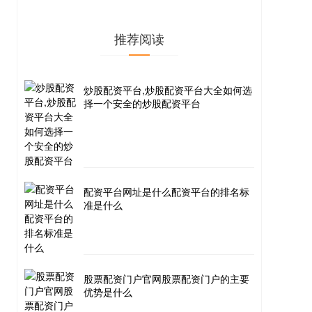
推荐阅读
炒股配资平台,炒股配资平台大全如何选
择一个安全的炒股配资平台
配资平台网址是什么配资平台的排名标
准是什么
股票配资门户官网股票配资门户的主要
优势是什么