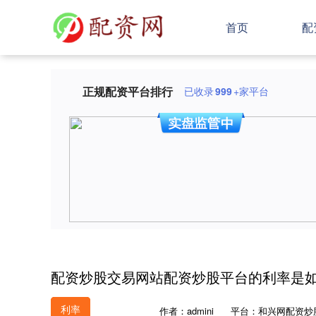
首页
配
正规配资平台排行
已收录
999
+家平台
配资炒股交易网站配资炒股平台的利率是
交易
平台
利率
作者：admini
平台：和兴网配资炒