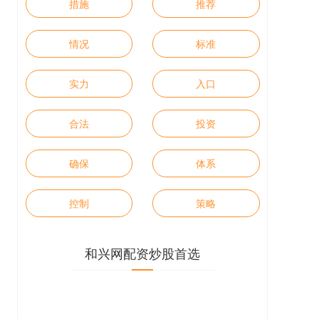
措施
推荐
情况
标准
实力
入口
合法
投资
确保
体系
控制
策略
和兴网配资炒股首选