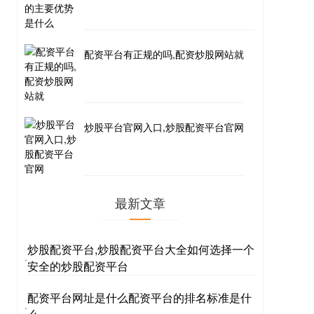
配资平台有正规的吗,配资炒股网站就
炒股平台官网入口,炒股配资平台官网
最新文章
炒股配资平台,炒股配资平台大全如何选择一个
·
安全的炒股配资平台
配资平台网址是什么配资平台的排名标准是什
·