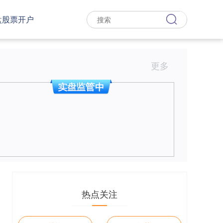
盘股票开户
更多
热点关注