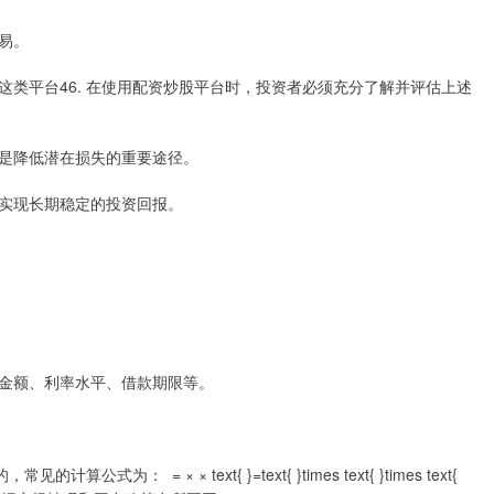
易。
类平台46. 在使用配资炒股平台时，投资者必须充分了解并评估上述
是降低潜在损失的重要途径。
实现长期稳定的投资回报。
金额、利率水平、借款期限等。
 = × × text{ }=text{ }times text{ }times text{