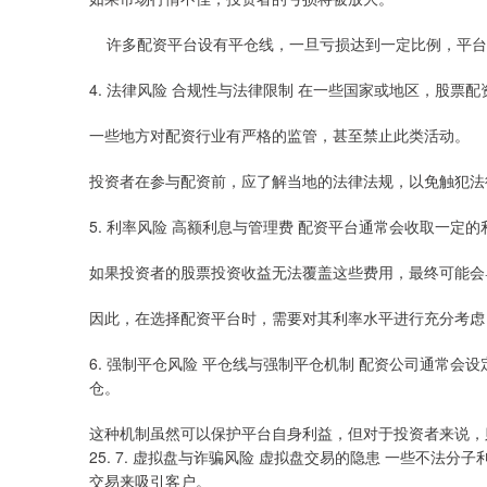
许多配资平台设有平仓线，一旦亏损达到一定比例，平台
4. 法律风险 合规性与法律限制 在一些国家或地区，股票
一些地方对配资行业有严格的监管，甚至禁止此类活动。
投资者在参与配资前，应了解当地的法律法规，以免触犯法
5. 利率风险 高额利息与管理费 配资平台通常会收取一定
如果投资者的股票投资收益无法覆盖这些费用，最终可能会
因此，在选择配资平台时，需要对其利率水平进行充分考虑
6. 强制平仓风险 平仓线与强制平仓机制 配资公司通常
仓。
这种机制虽然可以保护平台自身利益，但对于投资者来说，
25. 7. 虚拟盘与诈骗风险 虚拟盘交易的隐患 一些不
交易来吸引客户。