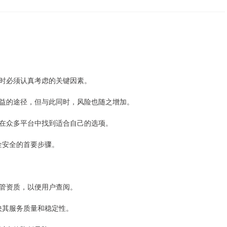
时必须认真考虑的关键因素。
益的途径，但与此同时，风险也随之增加。
在众多平台中找到适合自己的选项。
金安全的首要步骤。
管资质，以便用户查阅。
反映其服务质量和稳定性。