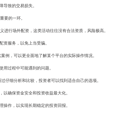
障导致的交易损失。
重要的一环。
的名义进行场外配资，这类活动往往没有合法资质，风险极高。
配资服务，以免上当受骗。
真实案例，可以更全面地了解某个平台的实际操作情况。
使用过程中可能遇到的问题。
过仔细分析和比较，投资者可以找到适合自己的选项。
，以确保资金安全和投资收益最大化。
理操作，以实现长期稳定的投资回报。