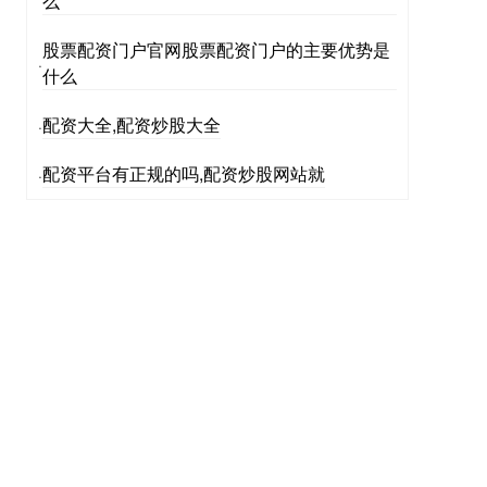
么
股票配资门户官网股票配资门户的主要优势是
·
什么
配资大全,配资炒股大全
·
配资平台有正规的吗,配资炒股网站就
·